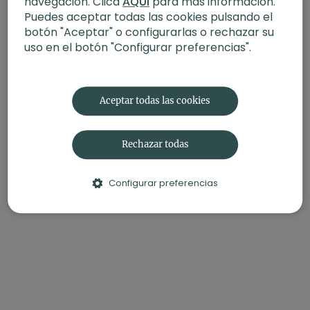
navegación. Clica
AQUÍ
para más información.
Puedes aceptar todas las cookies pulsando el
Contenido relacionado:
Segundo Chakra Libertad. Hatha
Flow Con Andrea (60 min)
botón "Aceptar" o configurarlas o rechazar su
uso en el botón "Configurar preferencias".
Aceptar todas las cookies
Rechazar todas
Configurar preferencias