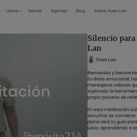
Libros
Tienda
Agenda
Blog
Sobre Xuan Lan
Silencio par
Lan
Xuan Lan
Bienvenido y bienvenid
tu diario emocional, 
mensajeras valiosas q
explorado la herramie
propio proceso de refle
En esta meditación c
escuchar se convierte 
plena será tu guía par
juicio, aprendiendo a 