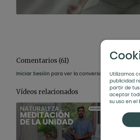
Cook
Comentarios (
61
)
Iniciar Sesión
para ver la conversación
Utilizamos c
publicidad r
partir de tu
Vídeos relacionados
aceptar toda
su uso en el