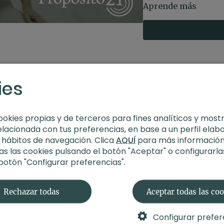
Solo necesitas encontr
Aprende más
silla, relajar los hombro
acompañe en este esp
Estilo
: mindfulness
Profesor
: Xuan Lan
Duración
: 15 minuto
Recomendaciones
ies
puedes hacerla senta
ookies propias y de terceros para fines analíticos y most
elacionada con tus preferencias, en base a un perfil elab
s hábitos de navegación. Clica
AQUÍ
para más información
s las cookies pulsando el botón "Aceptar" o configurarla
 botón "Configurar preferencias".
Rechazar todas
Aceptar todas las co
Configurar prefer