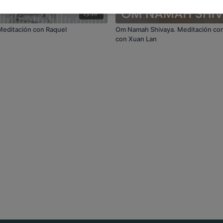
13:16
Meditación con Raquel
Om Namah Shivaya. Meditación con
con Xuan Lan