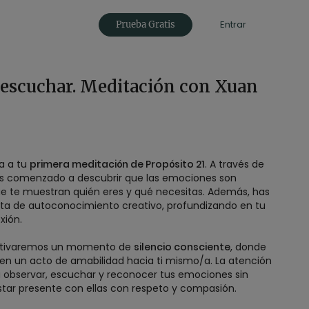
Entrar
Prueba Gratis
a escuchar. Meditación con Xuan
a a tu
primera meditación de Propósito 21
. A través de
has comenzado a descubrir que las emociones son
ue te muestran quién eres y qué necesitas. Además, has
nta de autoconocimiento creativo, profundizando en tu
xión.
ultivaremos un momento de
silencio consciente
, donde
en un acto de amabilidad hacia ti mismo/a. La atención
a observar, escuchar y reconocer tus emociones sin
estar presente con ellas con respeto y compasión.