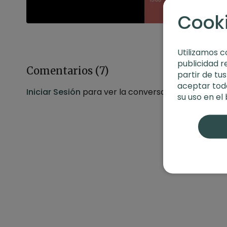
Cook
Utilizamos c
publicidad r
Comentarios (
7
)
partir de tu
aceptar toda
Iniciar Sesión
para ver la conversación
su uso en el