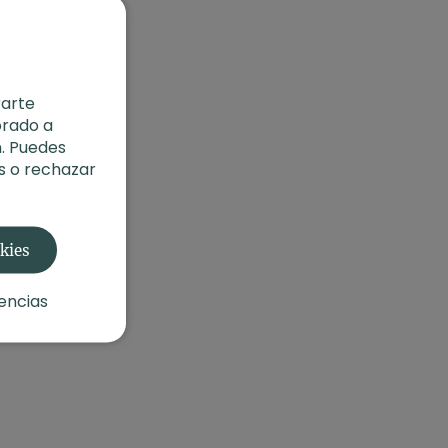
rarte
orado a
. Puedes
s o rechazar
okies
encias