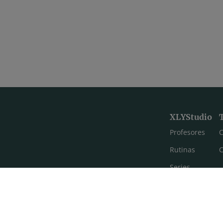
XLYStudio
Profesores
C
Rutinas
C
Series
Estilos de yoga
Meditación
FAQ's