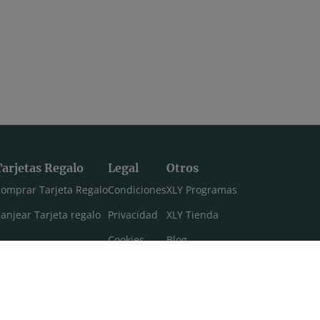
Tarjetas Regalo
Legal
Otros
omprar Tarjeta Regalo
Condiciones
XLY Programas
anjear Tarjeta regalo
Privacidad
XLY Tienda
Cookies
Blog
Aviso legal
Máster 108