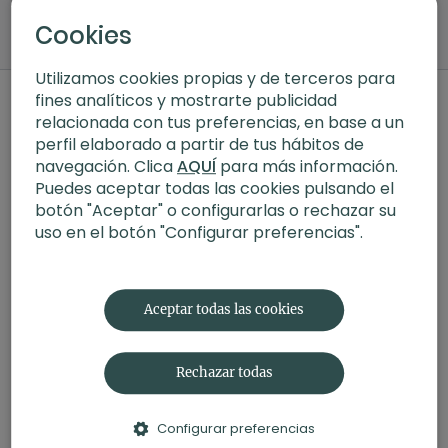
Cookies
Utilizamos cookies propias y de terceros para
Comentarios en la colección (
26
)
fines analíticos y mostrarte publicidad
relacionada con tus preferencias, en base a un
Iniciar Sesión
para ver la conversación
perfil elaborado a partir de tus hábitos de
navegación. Clica
AQUÍ
para más información.
Puedes aceptar todas las cookies pulsando el
botón "Aceptar" o configurarlas o rechazar su
uso en el botón "Configurar preferencias".
Aceptar todas las cookies
Rechazar todas
Configurar preferencias