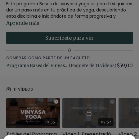
Este programa Bases del vinyasa yoga es para ti si quieres
dar un paso más en tu práctica de yoga, descubriendo
esta disciplina e iniciándote de forma progresiva y
metódica para lograr fluir y sincronizar la respiración con
Aprende más
el movimiento.
Suscríbete para ver
>> Consulta la web de Xuan Lan Yoga para saber más
sobre el
PROGRAMA DE BASES DEL VINYASA YOGA
Ó
COMPRAR COMO PARTE DE UN PAQUETE:
De la mano de Xuan Lan, y con
10 vídeos prácticos
$59,00
complementados de 3 documentos descargables
Programa Bases del Vinyasa Yoga
(Paquete de 11 vídeos)
,
aprenderás y establecerás unas bases sólidas para seguir
evolucionando en tu práctica, a través de secuencias,
transiciones, asanas, técnicas de meditación, respiración,
11 VÍDEOS
y relajación.
COMPRAR AHORA
01:35
07:52
Tráiler del Programa bases del vinyasa yoga
Vídeo 1. Presentación del Programa bases del vinyasa yoga