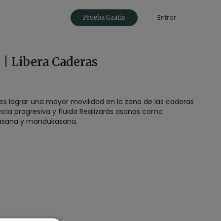
Entrar
Prueba Gratis
 | Libera Caderas
 es lograr una mayor movilidad en la zona de las caderas
cia progresiva y fluida Realizarás asanas como
asana y mandukasana.
dios:
45 min