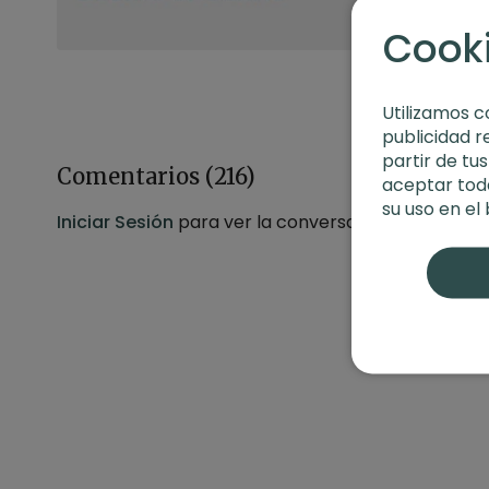
Cook
Utilizamos c
publicidad r
partir de tu
Comentarios (
216
)
aceptar toda
su uso en el
Iniciar Sesión
para ver la conversación