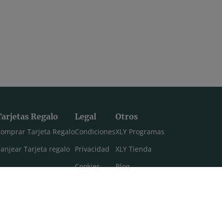
Tarjetas Regalo
Legal
Otros
omprar Tarjeta Regalo
Condiciones
XLY Programas
anjear Tarjeta regalo
Privacidad
XLY Tienda
Cookies
Blog
Aviso legal
Máster 108