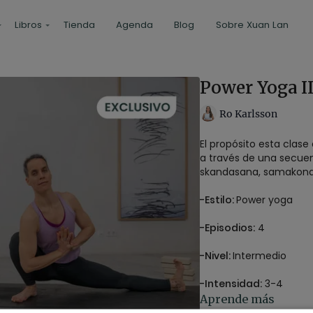
Libros
Tienda
Agenda
Blog
Sobre Xuan Lan
Power Yoga II
Ro Karlsson
El propósito esta clase
a través de una secuen
skandasana, samakon
-Estilo:
Power yoga
-Episodios:
4
-Nivel:
Intermedio
-Intensidad:
3-4
Aprende más
-Duración de los episo