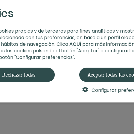
ies
-Enfoque:
Cadera
-Material:
Bloque
ookies propias y de terceros para fines analíticos y most
También te puede inte
elacionada con tus preferencias, en base a un perfil elab
s hábitos de navegación. Clica
AQUÍ
para más información
s las cookies pulsando el botón "Aceptar" o configurarla
 botón "Configurar preferencias".
Rechazar todas
Aceptar todas las co
Configurar prefer