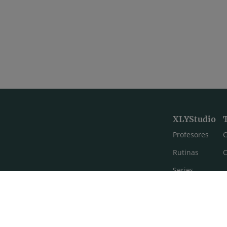
XLYStudio
Profesores
C
Rutinas
C
Series
Estilos de yoga
Meditación
FAQ's