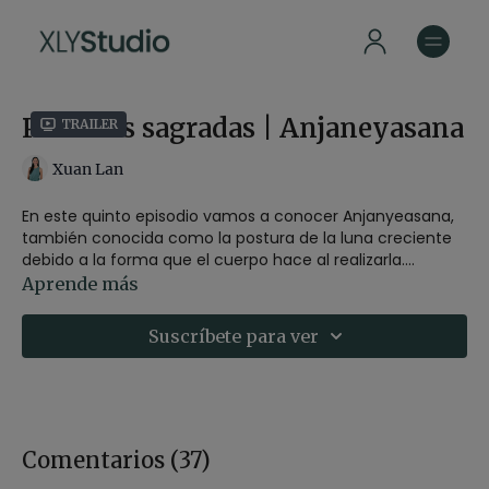
Posturas sagradas | Anjaneyasana
Trailer
Xuan Lan
En este quinto episodio vamos a conocer Anjanyeasana,
también conocida como la postura de la luna creciente
debido a la forma que el cuerpo hace al realizarla.
Aunque también puedes encontrarla por el nombre de
Esta asana es genial para estirar el psoas y abrir el pecho.
Aprende más
kapotasana en hatha-raja yoga (Dharma yoga).
Espacio: Hostal Empúries
-
Estilo
: Vinyasa Yoga
Suscríbete para ver
-
Profesor
: Xuan Lan
-
Duración
: 42 minutos
-
Nivel
: Multinivel
-
Intensidad
: 4
QUIZÁS TAMBIÉN TE INTERESE
Comentarios (
37
)
¿Listo/a para
el episodio 6?
En él practicaremos