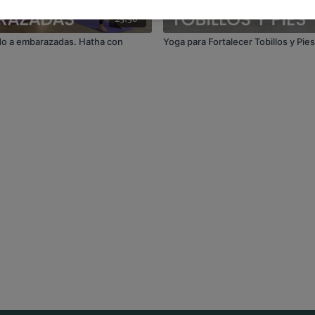
25:30
o a embarazadas. Hatha con
Yoga para Fortalecer Tobillos y Pies