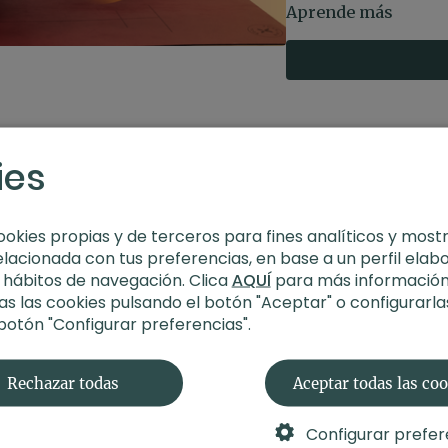
cuerpo, reconociend
Aprende más
cuidado, conciencia 
Estilo
: pilates sculpt
Profesor
: Judith Sec
Duración
: 31 minuto
Nivel
: multinivel
ies
Intensidad
: 3 (activ
Material
: bandas elá
Enfoque
: cuerpo c
ookies propias y de terceros para fines analíticos y most
Encuentra todos los
elacionada con tus preferencias, en base a un perfil elab
Menos Grasa, Más S
s hábitos de navegación. Clica
AQUÍ
para más información
s las cookies pulsando el botón "Aceptar" o configurarla
 botón "Configurar preferencias".
Rechazar todas
Aceptar todas las co
Configurar prefer