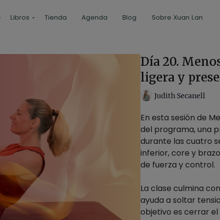
Libros
Tienda
Agenda
Blog
Sobre Xuan Lan
Día 20. Meno
ligera y pres
Judith Secanell
En esta sesión de Me
del programa, una p
durante las cuatro s
inferior, core y bra
de fuerza y control.
La clase culmina con
ayuda a soltar tensio
objetivo es cerrar e