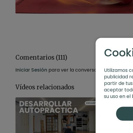
Cook
Comentarios (
111
)
Iniciar Sesión
para ver la conversación
Utilizamos c
publicidad r
partir de tu
Vídeos relacionados
aceptar toda
su uso en el