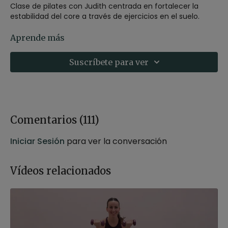
Clase de pilates con Judith centrada en fortalecer la
estabilidad del core a través de ejercicios en el suelo.
Integra diversas técnicas, como pulsaciones y rebotes,
Aprende más
para mejorar el control, la resistencia y la fluidez del
movimiento. Ideal para todos los niveles, esta sesión te
Suscríbete para ver
ayudará a conectar con tu cuerpo y potenciar tu
bienestar.
-
Estilo
: Pilates
-
Profesor
: Judith Secanell
-
Duración
: 33 minutos
Comentarios (
111
)
-
Nivel
: Multinivel
-
Intensidad
: 2 (suave)
Iniciar Sesión
para ver la conversación
-
Material
: Un bloque
-
Enfoque
: Estabilidad de core
-
Propósito
: Deseo y desapego
Vídeos relacionados
-
Fecha
: 8 de febrero 2025
Contenido relacionado:
FIT+Yoga I Core básico con
softball