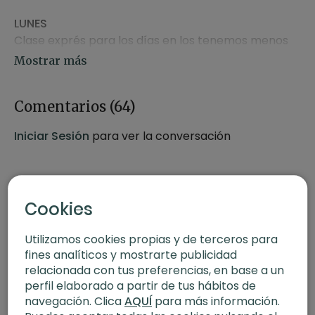
LUNES
Clase exprés para los días en los tenemos menos
tiempo.
Clase en directo de vinyasa multinivel de 60
minutos a las 18:30h (hora España).
Comentarios (
64
)
MARTES
Iniciar Sesión
para ver la conversación
Meditación guiada semanal para practicar y
ayudarnos a crear el hábito.
MIÉRCOLES
Cookies
Clase de yoga focus power para niveles
intermedios/avanzados de 75 minutos.
Utilizamos cookies propias y de terceros para
fines analíticos y mostrarte publicidad
JUEVES
relacionada con tus preferencias, en base a un
Clase de yoga hatha flow para principiantes de 60
perfil elaborado a partir de tus hábitos de
minutos.
navegación. Clica
AQUÍ
para más información.