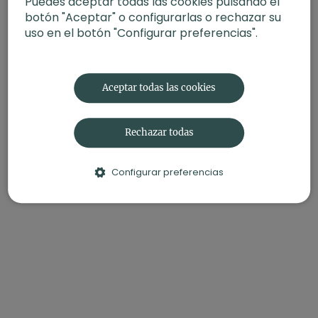
Puedes aceptar todas las cookies pulsando el
VIERNES
botón "Aceptar" o configurarlas o rechazar su
Nuevo episodio de la serie del mes.
uso en el botón "Configurar preferencias".
Puedes encontrar mas información en el siguiente
artículo:
Nuevo plan semanal en XLY Studio
Aceptar todas las cookies
Gracias por practicar con nosotros. Te leemos en
comentarios.Namasté 🧘🏻‍♀️
Rechazar todas
Configurar preferencias