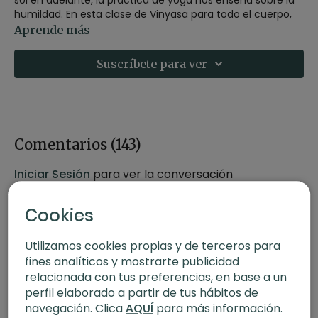
humildad. En esta clase de Vinyasa para todo el cuerpo,
veremos en especial los saludos al sol de Ashtanga y de
Aprende más
Jivamukti, además de posturas como bakasana,
sirsasana y el salto atrás.
Suscríbete para ver
- Estilo:
Vinyasa
- Profesor:
Agus Burton
- Duración:
60 minutos
Comentarios (
143
)
- Nivel:
intermedio
Iniciar Sesión
para ver la conversación
- Intensidad:
3 (Activo)
Cookies
- Material:
2 bloques
Utilizamos cookies propias y de terceros para
- Enfoque:
full body
fines analíticos y mostrarte publicidad
relacionada con tus preferencias, en base a un
- Propósito
: Celebra la vida yogui
perfil elaborado a partir de tus hábitos de
navegación. Clica
AQUÍ
para más información.
Contenido relacionado: