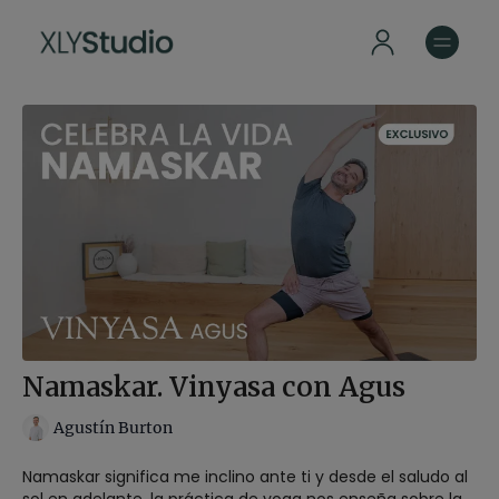
Namaskar. Vinyasa con Agus
Agustín Burton
Namaskar significa me inclino ante ti y desde el saludo al
sol en adelante, la práctica de yoga nos enseña sobre la