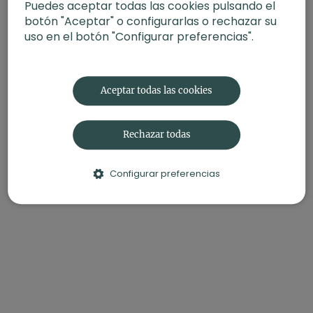
Puedes aceptar todas las cookies pulsando el
botón "Aceptar" o configurarlas o rechazar su
Respeto. Hatha flow con Agus (60 min)
uso en el botón "Configurar preferencias".
Concentración. Jivamukti con Nina (60 min)
Aceptar todas las cookies
Rechazar todas
Configurar preferencias