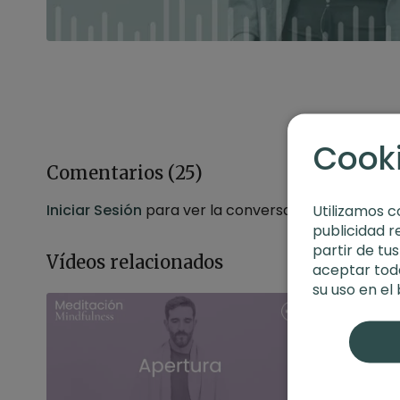
Cook
Comentarios (
25
)
Iniciar Sesión
para ver la conversación
Utilizamos c
publicidad r
partir de tu
Vídeos relacionados
aceptar toda
su uso en el