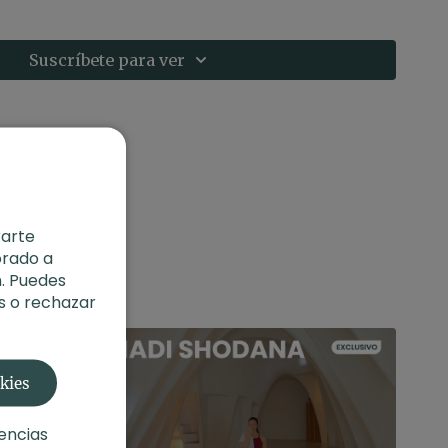
para calmar la mente, volver al cuerpo y comenzar
encia, respiración y consciencia.
Suscríbete para ver
 Soler
s
: practicar sentado o acostado en un espacio
 cambiar la respiración.
rarte
orado a
. Puedes
s o rechazar
okies
encias