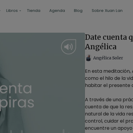
Libros
Tienda
Agenda
Blog
Sobre Xuan Lan
Date cuenta q
Angélica
Angélica Soler
En esta meditación, 
como el hilo de la v
habitar el presente 
A través de una prác
cuenta de que la re
natural de la vida re
control, cuidar el pr
encuentre un apoyo 