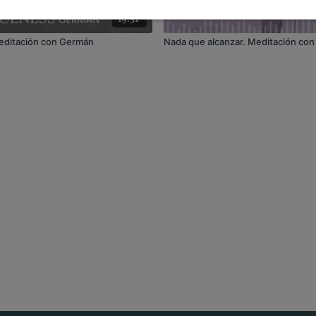
19:31
editación con Germán
Nada que alcanzar. Meditación co