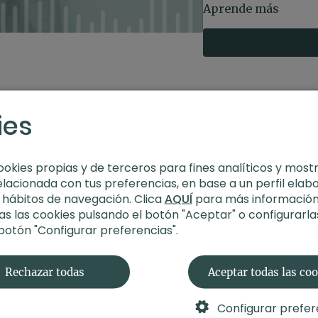
Aprende más
Una práctica ideal 
un recorrido de pres
Estilo
: calma mental
Profesor/a:
Angélica
Duración
: 28 minuto
Recomendaciones
ies
tranquilo, sin buscar
ookies propias y de terceros para fines analíticos y most
elacionada con tus preferencias, en base a un perfil elab
s hábitos de navegación. Clica
AQUÍ
para más información
s las cookies pulsando el botón "Aceptar" o configurarla
 botón "Configurar preferencias".
Rechazar todas
Aceptar todas las co
Configurar prefer