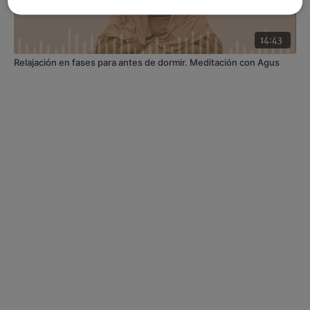
14:43
Relajación en fases para antes de dormir. Meditación con Agus