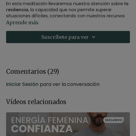
En esta meditación llevaremos nuestra atención sobre
la
resiliencia
, la capacidad que nos permite superar
situaciones difíciles, conectando con nuestros recursos
internos, y saliendo más fortalecido de ellas.
Aprende más
Recomendaciones:
Puedes realizar esta meditación,
Suscríbete para ver
sentado sobre un zafú o un bloque, en una silla o
tumbado con las rodillas flexionadas en caso de tener
molestias en la espalda.
Material:
Zafú o bloque.
Comentarios (
29
)
Iniciar Sesión
para ver la conversación
Vídeos relacionados