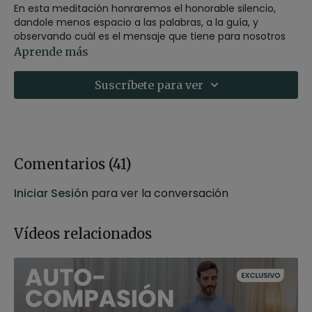
En esta meditación honraremos el honorable silencio,
dandole menos espacio a las palabras, a la guía, y
observando cuál es el mensaje que tiene para nosotros
este poderoso maestro.
Aprende más
Recomendaciones:
Puedes realizar esta meditación,
Suscríbete para ver
sentado sobre un zafú o un bloque, en una silla o
tumbado con las rodillas flexionadas en caso de tener
molestias en la espalda.
Material:
Zafú o bloque.
Comentarios (
41
)
Iniciar Sesión
para ver la conversación
Vídeos relacionados