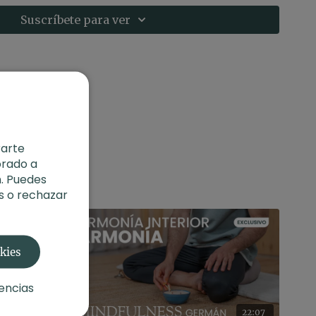
Suscríbete para ver
rarte
orado a
. Puedes
s o rechazar
okies
encias
13:01
22:07