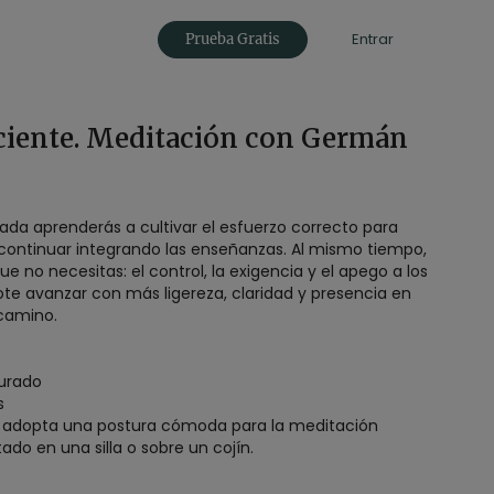
Entrar
Prueba Gratis
iciente. Meditación con Germán
ada aprenderás a cultivar el esfuerzo correcto para
 continuar integrando las enseñanzas. Al mismo tiempo,
ue no necesitas: el control, la exigencia y el apego a los
ote avanzar con más ligereza, claridad y presencia en
camino.
urado
s
: adopta una postura cómoda para la meditación
do en una silla o sobre un cojín.