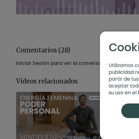
Cook
Comentarios (
28
)
Iniciar Sesión
para ver la conversación
Utilizamos c
publicidad r
partir de tu
Vídeos relacionados
aceptar toda
su uso en el
18:37