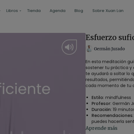
Libros
Tienda
Agenda
Blog
Sobre Xuan Lan
Esfuerzo suf
Germán Jurado
En esta meditación gui
sostener tu práctica y
te ayudará a soltar lo q
resultados, permitiénd
cada momento de tu 
Estilo
: mindfulness
Profesor
: Germán J
Duración
: 19 minuto
Recomendaciones
puedes hacerla senta
Aprende más