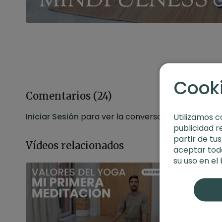
Cook
Comentarios (
24
)
Iniciar Sesión
para ver la conversación
Utilizamos c
publicidad r
partir de tu
Vídeos relacionados
aceptar toda
su uso en el