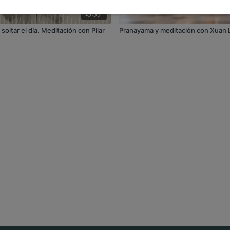
15:35
soltar el día. Meditación con Pilar
Pranayama y meditación con Xuan 