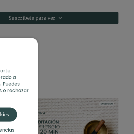
ado en una silla o sobre un cojín. Para una mayor
 te recomendamos usar una
vela aromática artesanal
r en la tienda de Xuan Lan.
Suscríbete para ver
rarte
orado a
. Puedes
s o rechazar
okies
encias