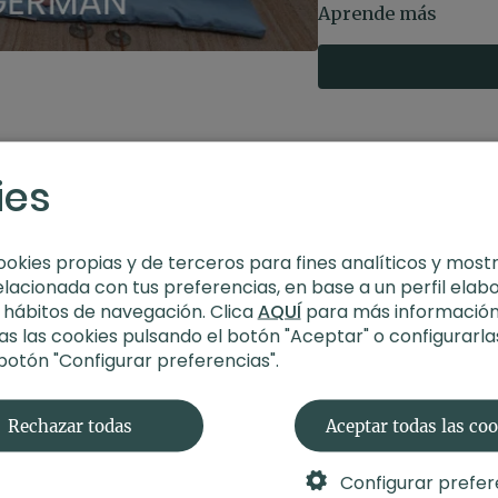
puedes hacerla sent
Aprende más
relajación también
que podrás encontra
ies
ookies propias y de terceros para fines analíticos y most
elacionada con tus preferencias, en base a un perfil elab
s hábitos de navegación. Clica
AQUÍ
para más información
s las cookies pulsando el botón "Aceptar" o configurarla
 botón "Configurar preferencias".
Rechazar todas
Aceptar todas las co
Configurar prefer