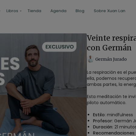
Libros
Tienda
Agenda
Blog
Sobre Xuan Lan
Veinte respir
con Germán
Germán Jurado
La respiración es el p
ella, podemos recuperar
ambas partes, la energía
Esta meditación te invi
piloto automático.
Estilo
: mindfulness
Profesor
: Germán J
Duración
: 21 minuto
Recomendaciones