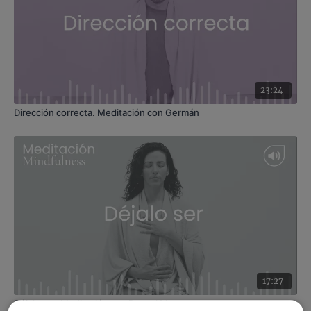
meditación puedes hacerla sentado en una silla o sobre
un cojín.
23:24
Dirección correcta. Meditación con Germán
17:27
Déjalo ser. Meditación con Raquel Mar