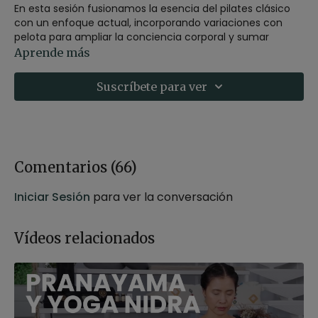
En esta sesión fusionamos la esencia del pilates clásico
con un enfoque actual, incorporando variaciones con
pelota para ampliar la conciencia corporal y sumar
desafío.
Aprende más
Nos apoyamos en posturas tradicionales que fortalecen
Suscríbete para ver
desde la base, pero les damos un giro moderno para
activar todo el cuerpo de forma dinámica y accesible.
Es una clase apta para todos los niveles, pensada como
un entrenamiento de cuerpo completo (full body), que
mejora fuerza, estabilidad y control con fluidez y
Comentarios (
66
)
precisión.
Estilo
: pilates
Iniciar Sesión
para ver la conversación
Profesor
: Judith Secanell
Duración
: 32 minutos
Nivel
: Todos los niveles
Vídeos relacionados
Intensidad
: 3 (activa)
Material
: pelota
Enfoque
: cuerpo entero
Propósito
: Vivir en prana y apana
Fecha
: 12 de julio 2025