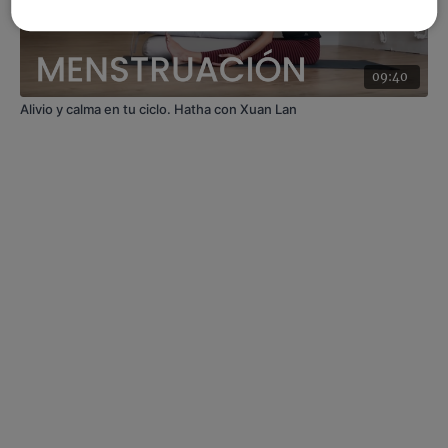
09:40
Alivio y calma en tu ciclo. Hatha con Xuan Lan