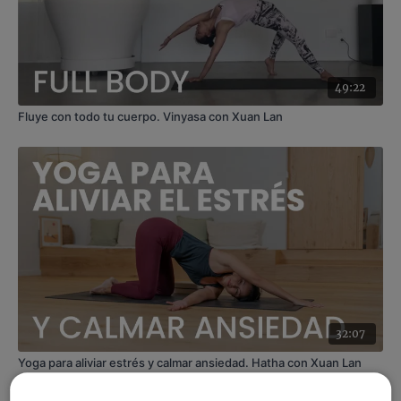
Contenido relacionado:
Motivarse. Hatha flow con
Andrea
49:22
Fluye con todo tu cuerpo. Vinyasa con Xuan Lan
32:07
Yoga para aliviar estrés y calmar ansiedad. Hatha con Xuan Lan