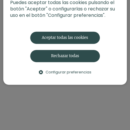
Puedes aceptar todas las cookies pulsando el
-
Nivel
: Avanzado
botón "Aceptar" o configurarlas o rechazar su
-
Intensidad
: 3 (activa)
uso en el botón "Configurar preferencias".
-
Material
: Bloques
-
Enfoque
: Flexión profunda de cadera
-
Propósito
: Creatividad
-
Fecha
: 15 de abril 2025
Aceptar todas las cookies
Contenido relacionado:
Silencio interno. Power flow con
Joana
Rechazar todas
Configurar preferencias