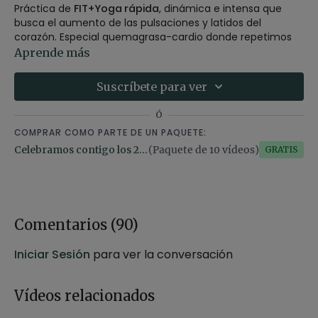
Práctica de
FIT+Yoga rápida
, dinámica e intensa que
busca el aumento de las pulsaciones y latidos del
corazón. Especial quemagrasa-cardio donde repetimos
las asanas varias veces e incrementamos la velocidad en
Aprende más
ellas.
Estilo:
FIT+Yoga
Suscríbete para ver
Profesor:
Judith Secanell
Duración:
22 minutos
Ó
Nivel:
intermedio
COMPRAR COMO PARTE DE UN PAQUETE:
Intensidad:
3-4 (activa-intensa)
Material:
sin material
Celebramos contigo los 2 millones de suscriptores en mi canal de YouTube
(Paquete de 10 vídeos)
Gratis
Enfoque:
cardio , Enfocada a perdida de peso y quema
de calorias
Propósito
: comunicación no violenta
Fecha:
19 de febrero 2024
Comentarios (
90
)
Iniciar Sesión
para ver la conversación
Vídeos relacionados