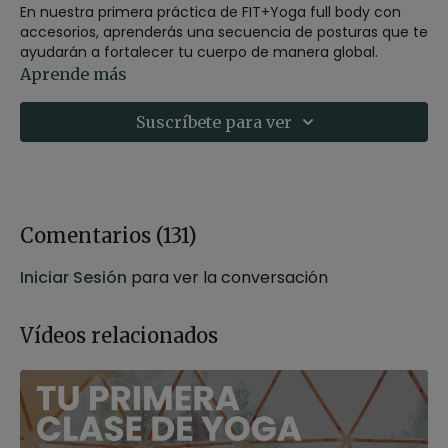
En nuestra primera práctica de FIT+Yoga full body con
accesorios, aprenderás una secuencia de posturas que te
ayudarán a fortalecer tu cuerpo de manera global.
Aprende más
Nos enfocaremos en desarrollar la fuerza y la resistencia
en las piernas, glúteos, brazos y core, mientras utilizamos
Suscríbete para ver
tobilleras y muñequeras para intensificar la práctica. La
sesión estará intercalada con vinyasas, lo que te
permitirá fluir suavemente entre las diferentes posturas.
Además, en esta clase sentarás las bases para
profundizar en la siguiente sesión de FIT+Yoga full body
con accesorios de nivel 2.
Comentarios (
131
)
Si lo prefieres, puedes hacer la práctica sin accesorios o
Iniciar Sesión
para ver la conversación
usar accesorios de menor peso, como las tobilleras y
muñequeras de 0,5 kg de Casall.
Vídeos relacionados
Estilo:
FIT+Yoga
Profesor:
Xuan Lan
Duración:
43 minutos
Nivel:
multinivel
Intensidad:
3