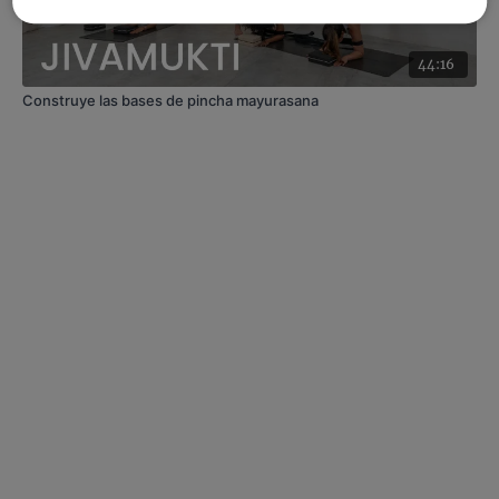
44:16
Construye las bases de pincha mayurasana