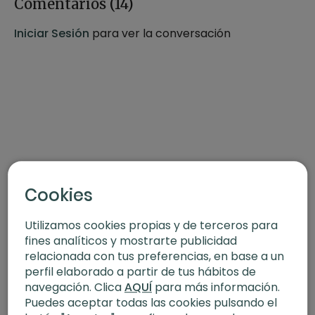
-Estilo:
Jivamukti
Comentarios (
14
)
-Profesor:
Rebeca Recatero
Iniciar Sesión
para ver la conversación
-Duración:
25 min
-Nivel:
Avanzado
-Intensidad:
3
-Enfoque:
Fuerza, brazos
-Material:
Bloques y cinturón
Cookies
QUIZÁS TAMBIÉN TE INTERESE
Utilizamos cookies propias y de terceros para
Fortalece cuerpo y mente con FIT+Yoga
y prepara a tu
fines analíticos y mostrarte publicidad
cuerpo para llevar a cabo asanas más avanzadas.
relacionada con tus preferencias, en base a un
perfil elaborado a partir de tus hábitos de
navegación. Clica
AQUÍ
para más información.
Puedes aceptar todas las cookies pulsando el