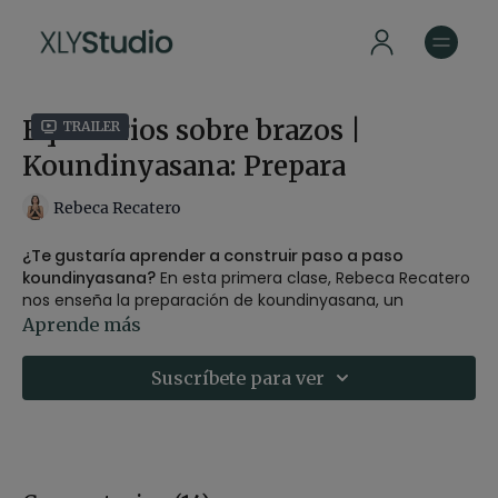
Equilibrios sobre brazos |
Trailer
Koundinyasana: Prepara
Rebeca Recatero
¿Te gustaría aprender a construir paso a paso
koundinyasana?
En esta primera clase, Rebeca Recatero
nos enseña la preparación de koundinyasana, un
equilibrio sobre los brazos que requiere fuerza, equilibrio y
Aprende más
enfoque.Empezaremos trabajando la fuerza de los brazos
y profundizando en la torsión del tronco. No tengas prisa,
Suscríbete para ver
es posible que no te salga a la primera. Repite esta clase
tantas veces necesites hasta dominar la técnica.
SOBRE ESTA CLASE: