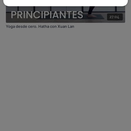
27:04
Yoga desde cero. Hatha con Xuan Lan