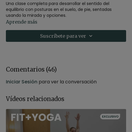
Una clase completa para desarrollar el sentido del
equilibrio con posturas en el suelo, de pie, sentadas
usando la mirada y opciones.
Esta clase ha sido realizada en el Museo Würth la Rioja
Aprende más
Suscríbete para ver
Comentarios (
46
)
Iniciar Sesión
para ver la conversación
Vídeos relacionados