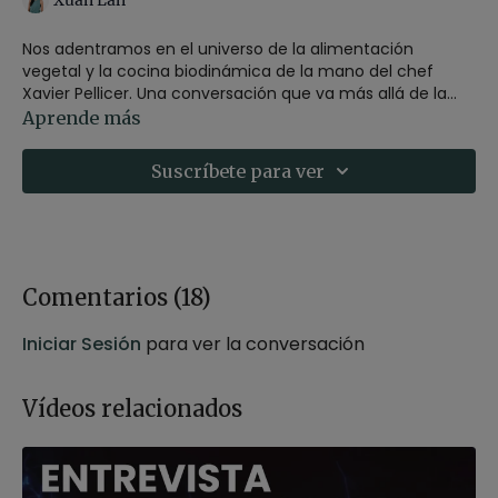
Xuan Lan
Nos adentramos en el universo de la alimentación
vegetal y la cocina biodinámica de la mano del chef
Xavier Pellicer. Una conversación que va más allá de la
cocina para reflexionar sobre cómo lo que comemos
Aprende más
influye directamente en nuestra energía, nuestra salud y
nuestra relación con el cuerpo.
Suscríbete para ver
A través de su experiencia, Pellicer comparte una visión
de la gastronomía basada en el respeto por el producto,
la estacionalidad y la conexión con la naturaleza. Un
diálogo inspirador que invita a repensar nuestros hábitos
alimentarios desde la conciencia, el equilibrio y el
Comentarios (
18
)
bienestar integral.
Iniciar Sesión
para ver la conversación
Vídeos relacionados