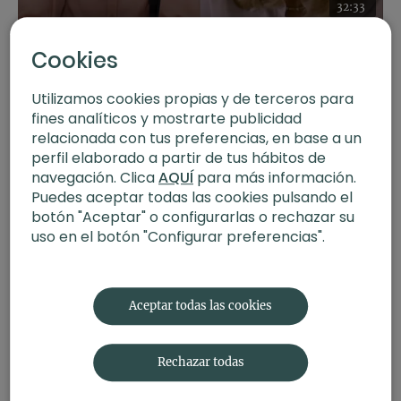
32:33
Entrevista a Isabel Rubio | Prevención y detección temprana del
cáncer de mama
Cookies
Utilizamos cookies propias y de terceros para
fines analíticos y mostrarte publicidad
relacionada con tus preferencias, en base a un
perfil elaborado a partir de tus hábitos de
navegación. Clica
AQUÍ
para más información.
Puedes aceptar todas las cookies pulsando el
botón "Aceptar" o configurarlas o rechazar su
uso en el botón "Configurar preferencias".
35:21
Entrevista a Pilar de la Torre | Comunicación no violenta
Aceptar todas las cookies
Rechazar todas