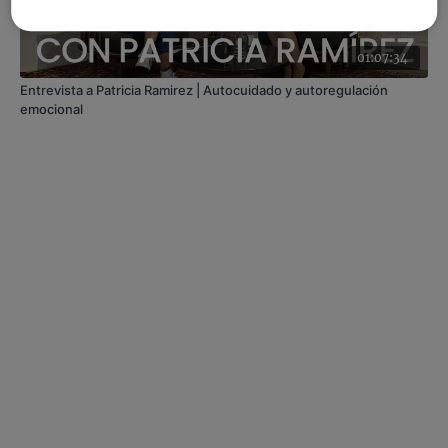
01:07:34
Entrevista a Patricia Ramirez | Autocuidado y autoregulación
emocional