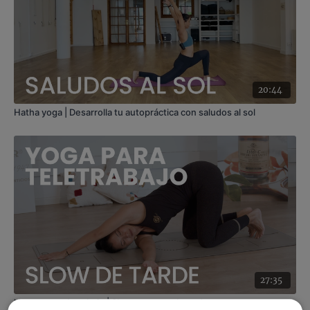
Duración
: 32 minutos
Nivel
: multinivel
Intensidad
: 3 (activa)
Material
: sin material
Enfoque
: foco y claridad mental
Contenido relacionado:
Los 4 elementos I Tierra. Enraizar
20:44
Hatha yoga | Desarrolla tu autopráctica con saludos al sol
27:35
Yoga para teletrabajo | Slow move por la tarde