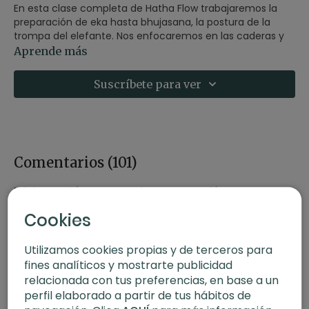
En esta clase completa de Hatha Flow trabajaremos la
preparación de eka hasta bhujasana, la postura de la
trompa del elefante. Nos enfocaremos en las caderas y
en los estiramientos laterales.
Aprende más
Practicaremos pranayama y meditación.
Suscríbete para ver
Comentarios (
101
)
Iniciar Sesión
para ver la conversación
Cookies
Utilizamos cookies propias y de terceros para
fines analíticos y mostrarte publicidad
relacionada con tus preferencias, en base a un
perfil elaborado a partir de tus hábitos de