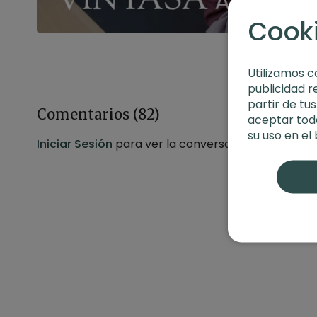
Cook
Utilizamos c
publicidad r
partir de tu
Comentarios (
82
)
aceptar toda
su uso en el
Iniciar Sesión
para ver la conversación