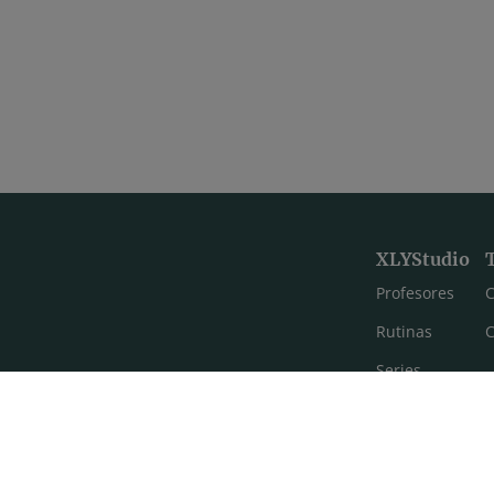
XLYStudio
Profesores
C
Rutinas
C
Series
Estilos de yoga
Meditación
FAQ's