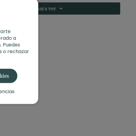
ol
Suscríbete para ver
4
ncontrar el
XLY Yoga Mat
que está utilizando Agus
 la
Tienda de Xuan Lan.
rarte
orado a
. Puedes
s o rechazar
okies
encias