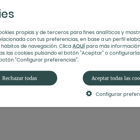
-
Propósito
: Saluda al s
ies
-
Fecha
: 3 de junio 202
🛍️
¡Recuerda!
Podrás e
durante la práctica en
ookies propias y de terceros para fines analíticos y most
elacionada con tus preferencias, en base a un perfil elab
s hábitos de navegación. Clica
AQUÍ
para más información
s las cookies pulsando el botón "Aceptar" o configurarla
 botón "Configurar preferencias".
Rechazar todas
Aceptar todas las co
Configurar prefer