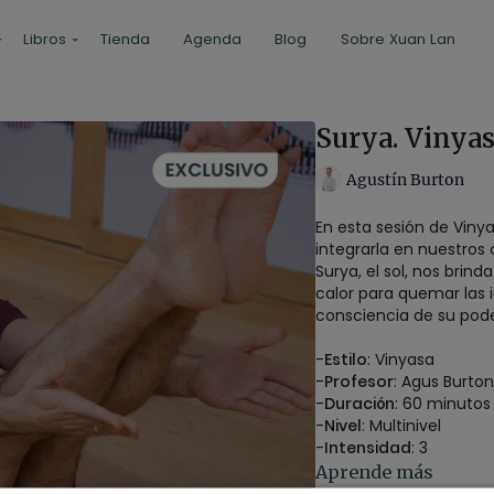
Libros
Tienda
Agenda
Blog
Sobre Xuan Lan
Surya. Vinya
Agustín Burton
En esta sesión de Viny
integrarla en nuestros 
Surya, el sol, nos brind
calor para quemar las 
consciencia de su pod
-
Estilo
: Vinyasa
-
Profesor
: Agus Burton
-
Duración
: 60 minutos
-
Nivel
: Multinivel
-
Intensidad
: 3
-
Material
: 2 bloques
Aprende más
-
Enfoque
: Full body