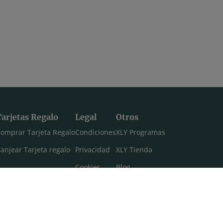
Tarjetas Regalo
Legal
Otros
omprar Tarjeta Regalo
Condiciones
XLY Programas
anjear Tarjeta regalo
Privacidad
XLY Tienda
Cookies
Blog
Aviso legal
Máster 108