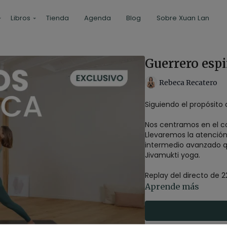
Libros
Tienda
Agenda
Blog
Sobre Xuan Lan
Guerrero espi
Rebeca Recatero
Siguiendo el propósito 
Nos centramos en el co
Llevaremos la atención 
intermedio avanzado qu
Jivamukti yoga.
Replay del directo de 
Aprende más