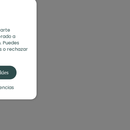
rarte
orado a
. Puedes
s o rechazar
okies
encias