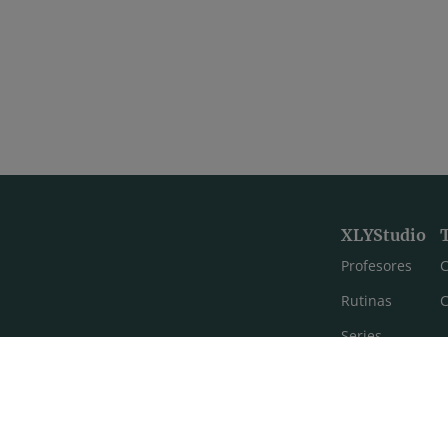
XLYStudio
Profesores
C
Rutinas
C
Series
Estilos de yoga
Meditación
FAQ's