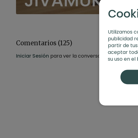
Cook
Utilizamos c
publicidad r
Comentarios (
125
)
partir de tu
aceptar toda
Iniciar Sesión
para ver la conversación
su uso en el