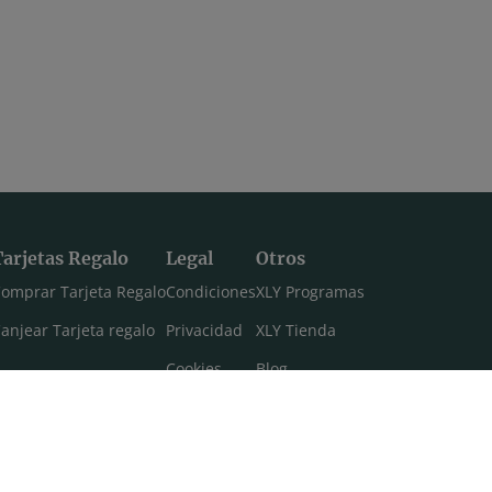
Tarjetas Regalo
Legal
Otros
omprar Tarjeta Regalo
Condiciones
XLY Programas
anjear Tarjeta regalo
Privacidad
XLY Tienda
Cookies
Blog
Aviso legal
Máster 108