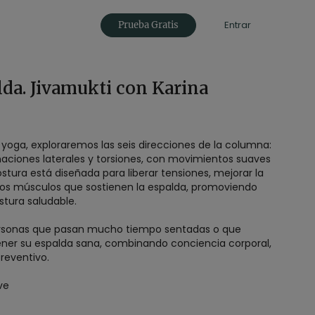
Entrar
Prueba Gratis
lda. Jivamukti con Karina
 yoga, exploraremos las seis direcciones de la columna:
linaciones laterales y torsiones, con movimientos suaves
stura está diseñada para liberar tensiones, mejorar la
 los músculos que sostienen la espalda, promoviendo
ostura saludable.
personas que pasan mucho tiempo sentadas o que
ner su espalda sana, combinando conciencia corporal,
reventivo.
ve
usaova
os