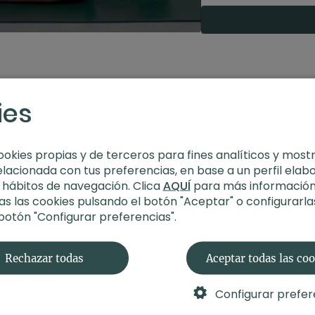
Nivel
: multinivel
Intensidad
: 2 (suav
Material
: bloques
Enfoque
: espalda
Contenido relacionad
ies
ookies propias y de terceros para fines analíticos y most
elacionada con tus preferencias, en base a un perfil elab
s hábitos de navegación. Clica
AQUÍ
para más información
s las cookies pulsando el botón "Aceptar" o configurarla
 botón "Configurar preferencias".
Rechazar todas
Aceptar todas las co
Configurar prefer
34:58