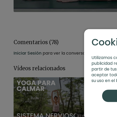
Cook
Comentarios (
78
)
Iniciar Sesión
para ver la conversación
Utilizamos c
publicidad r
Vídeos relacionados
partir de tu
aceptar toda
su uso en el
27:05