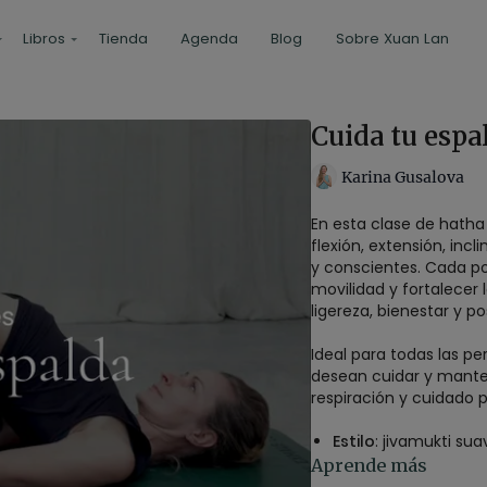
Libros
Tienda
Agenda
Blog
Sobre Xuan Lan
Cuida tu espa
Karina Gusalova
En esta clase de hatha
flexión, extensión, inc
y conscientes. Cada po
movilidad y fortalecer
ligereza, bienestar y p
Ideal para todas las 
desean cuidar y mante
respiración y cuidado p
Estilo
: jivamukti sua
Profesor
: Karina G
Aprende más
Duración
: 30 minut