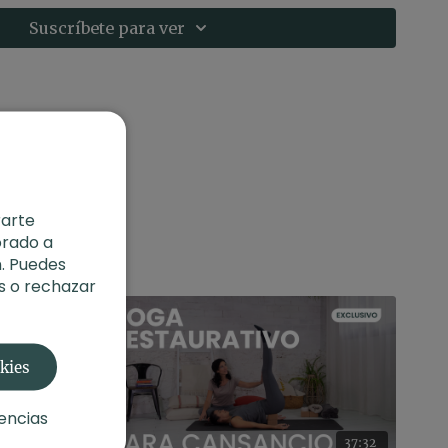
Suscríbete para ver
e)
o:
Flexiones. Yin yoga con Agus
rarte
orado a
. Puedes
s o rechazar
okies
encias
30:17
37:32