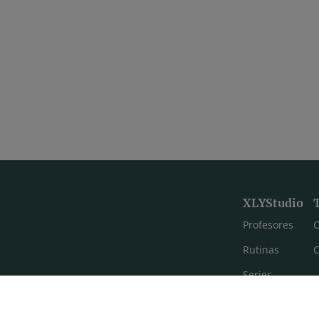
Flow to slow. Vinyasa flow con Xuan Lan
leta de vinyasa flow basado
Masterclass de 90 min "Flow t
iantes de adho mukha
sunset yoga" en el festival F
Zen (septiembre 2020).
16:56
Pranayama y Yoga Nidra para mejorar el sueño
XLYStudio
ga enfocada a la relajación
Prepárate para un sueño pro
Profesores
C
 con un pranayama y un Yoga
yoga suave y restaurativo
Rutinas
C
Series
Estilos de yoga