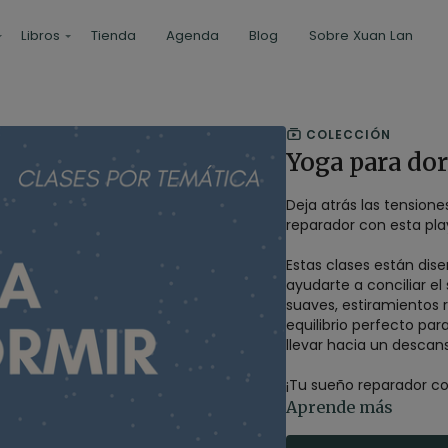
Libros
Tienda
Agenda
Blog
Sobre Xuan Lan
COLECCIÓN
Yoga para do
Deja atrás las tension
reparador con esta pla
Estas clases están dis
ayudarte a conciliar e
suaves, estiramientos 
equilibrio perfecto par
llevar hacia un descan
¡Tu sueño reparador c
Aprende más