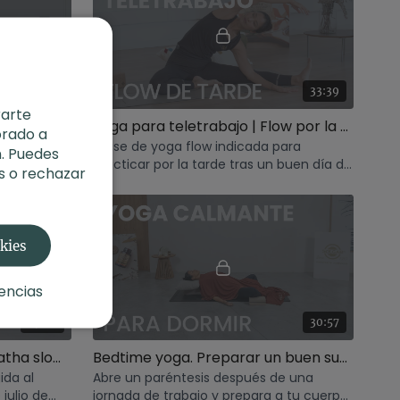
21:36
33:39
rarte
Relajarse por la tarde. Hatha con Xuan Lan
Yoga para teletrabajo | Flow por la tarde
orado a
in con
Clase de yoga flow indicada para
. Puedes
relajar por
practicar por la tarde tras un buen día de
s o rechazar
teletrabajo. Acaba tu jornada con buen
humor.
okies
encias
59:32
30:57
Conecta con el corazón. Hatha slow con Raquel Mar
Bedtime yoga. Preparar un buen sueño
ida al
Abre un paréntesis después de una
julio de
jornada de trabajo y prepara a tu cuerpo