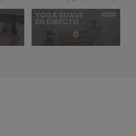
para el descanso.
10:44
59:11
Yoga para mi bienestar | Práctica de yoga restaurativo
Calma para terminar el día. Hatha con Xuan Lan
para
Clase suave de yoga para calmar el
y reparador
sistema nervioso, combinando
estiramientos y relajación. Sesión
tranquila para terminar el día.
01:30:43
10:17