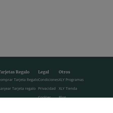
Taller | Sunset yoga en Formentera Zen
Yoga para mi bienestar | Vinyasa con respiración slow
o slow
Secuencia de vinyasa en slow motion
ormentera
para cultivar el mindfulness y conectar
con el momento presente
16:26
04:59
Yoga para dormir mejor. Yoga suave con Xuan Lan
Consejos para mejorar la calidad del sueño
Tarjetas Regalo
Legal
Otros
fundo con
Consejos para mejorar la calidad del
omprar Tarjeta Regalo
Condiciones
XLY Programas
sueño y permitir que haga su papel
reparador físicol y mental. En
anjear Tarjeta regalo
Privacidad
XLY Tienda
colaboración con Solgar.
Cookies
Blog
Aviso legal
Máster 108