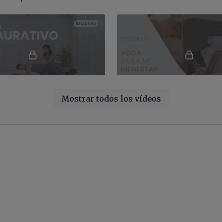
2021.
53:01
Mostrar todos los vídeos
Yoga restaurativo para el sistema inmune
ga suave restaurativo para el
Sesión suave con accesorios 
mune con Raquel Martín
favorecer un sueño profundo 
58:24