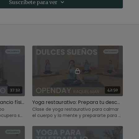
Suscríbete para ver
37:32
42:50
Recuperación para el cansancio físico y mental. Restaurativo con Raquel Mar
Yoga restaurativo: Prepara tu descanso
rpo
Clase de yoga restaurativo para calmar
ecupera su
el cuerpo y la mente y prepararte para el
descanso.