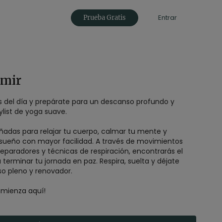
Entrar
Prueba Gratis
rmir
es del día y prepárate para un descanso profundo y
ylist de yoga suave.
eñadas para relajar tu cuerpo, calmar tu mente y
l sueño con mayor facilidad. A través de movimientos
reparadores y técnicas de respiración, encontrarás el
a terminar tu jornada en paz. Respira, suelta y déjate
so pleno y renovador.
omienza aquí!