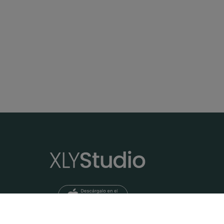
Yoga para teletrabajo | Afterwork
Consejos de vida saludable y sesión de
Clase comp
after work yoga para acabar el día de
en las var
teletrabajo relajando y estirando. En
svanasana
colaboración con Solgar
12:24
Mi diario de yoga | 5 asanas para dormir
Práctica de yoga restaurativo con
Clase de yo
posturas inspiradas en Mi diario de yoga,
consciente
pensada para calmar cuerpo y mente
nidra.
antes de dormir