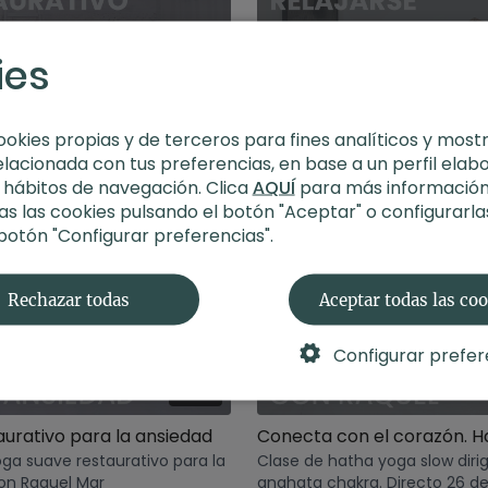
ies
36:39
ookies propias y de terceros para fines analíticos y most
Yoga restaurativo con silla para el buen descanso
elacionada con tus preferencias, en base a un perfil elab
ga suave y restaurativo para
Clase de yoga suave de 20 m
s hábitos de navegación. Clica
AQUÍ
para más información
scanso con Raquel Martín
posturas básicas de yoga para 
s las cookies pulsando el botón "Aceptar" o configurarla
la tarde.
 botón "Configurar preferencias".
Rechazar todas
Aceptar todas las co
Configurar prefer
45:37
aurativo para la ansiedad
ga suave restaurativo para la
Clase de hatha yoga slow dirig
on Raquel Mar
anahata chakra. Directo 26 de 