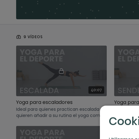
9 VÍDEOS
40:07
Yoga para escaladores
Yoga para
Ideal para quienes practican escalada y
Clase diseñ
quieren añadir a su rutina el yoga como
recuperaci
Cook
complemento a su actividad.
trekking o 