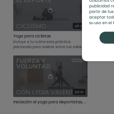
Utilizamos c
publicidad r
partir de tu
aceptar toda
su uso en el
48:37
Yoga para ciclistas
Yoga para 
Incluye a tu rutina esta práctica
Práctica d
planteada para realizar entre tus salidas
practican 
en bici.
una rutina 
40:22
Iniciación al yoga para deportistas, con Lydia Valentín