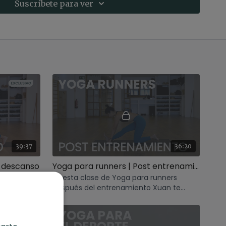
Suscríbete para ver
39:37
36:20
e descanso
Yoga para runners | Post entrenamiento
unners Xuan
En esta clase de Yoga para runners
ejorar el
después del entrenamiento Xuan te
ulaciones
muestra cómo relajar y estirar los
músculos implicados.