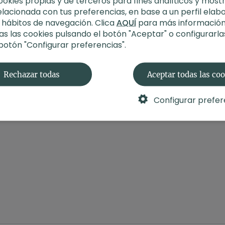
ookies propias y de terceros para fines analíticos y most
elacionada con tus preferencias, en base a un perfil elab
s hábitos de navegación. Clica
AQUÍ
para más información
s las cookies pulsando el botón "Aceptar" o configurarla
 botón "Configurar preferencias".
40:38
surfistas
Yoga para deportes de ra
Rechazar todas
Aceptar todas las co
iseñada para aquellos que
Práctica diseñada para aquell
surf y desean completarlo con
practican deportes de raqueta y quier
Configurar prefer
de yoga.
combinarlo con la práctica de