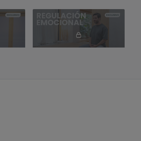
01:15:20
21:19
 Sais
Regulación emocional RAIN de Tara Brach. Meditación con Germán
Meditación guiada para relajar las
emociones.