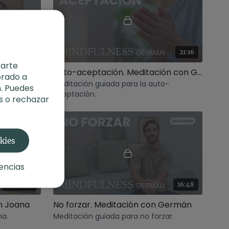
01:05:57
21:16
rarte
Amar tu cuerpo tal y como es. Power con Sais
Auto-aceptación. Meditación con Germán
orado a
Meditación guiada para la auto-
. Puedes
aceptación.
s o rechazar
okies
encias
01:03:56
16:48
n Joana
No forzar. Meditación con Germán
na.
Meditación guiada para no forzar.