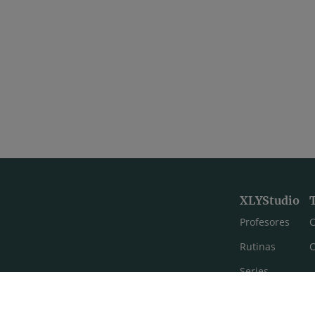
XLYStudio
Profesores
C
Rutinas
C
Series
Estilos de yoga