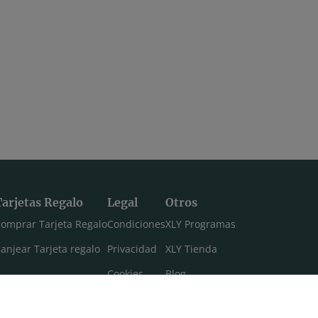
Tarjetas Regalo
Legal
Otros
omprar Tarjeta Regalo
Condiciones
XLY Programas
anjear Tarjeta regalo
Privacidad
XLY Tienda
Cookies
Blog
Aviso legal
Máster 108