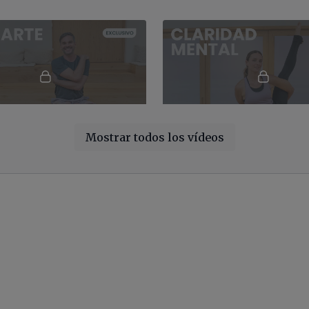
01:00:04
Mostrar todos los vídeos
 Vinyasa con Agus
Claridad mental. Power con
nyasa multinivel de 60
Clase de power yoga con Sais