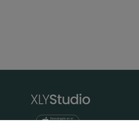
Serenidad activa. Hatha con Andrea
Clase de Hatha flow de 57 minutos.