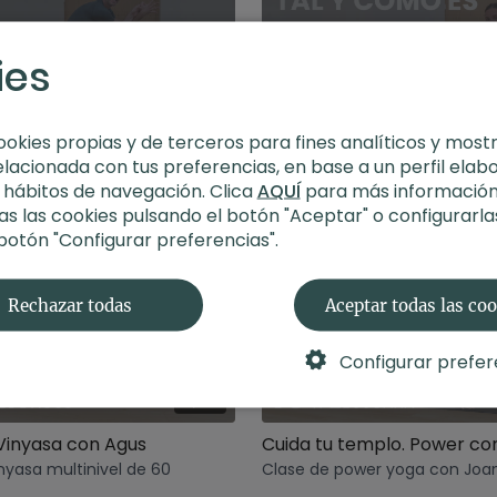
ies
01:00:38
ookies propias y de terceros para fines analíticos y most
. Vinyasa con Agus
elacionada con tus preferencias, en base a un perfil elab
nyasa multinivel de 60
Clase de Power yoga con Sais.
s hábitos de navegación. Clica
AQUÍ
para más información
s las cookies pulsando el botón "Aceptar" o configurarla
 botón "Configurar preferencias".
Rechazar todas
Aceptar todas las co
Configurar prefer
59:31
 Vinyasa con Agus
Cuida tu templo. Power co
nyasa multinivel de 60
Clase de power yoga con Joa