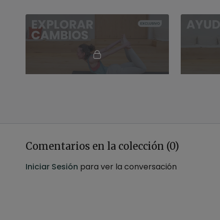
54:56
Explorar cambios. Hatha con Andrea
Ayudarte.
Clase de hatha flow de 60 minutos
Clase de vi
minutos.
Comentarios en la colección (
0
)
Iniciar Sesión
para ver la conversación
57:16