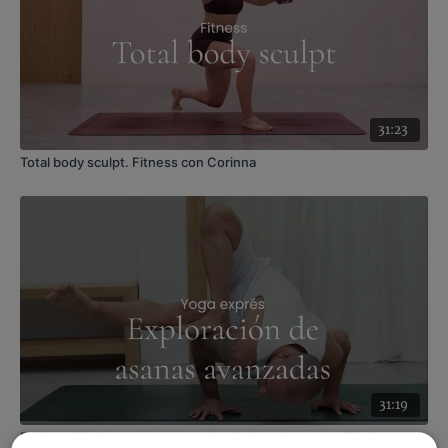
celebrar el
Día Internacional del Yoga
con 108 saludos al
sol.
Esta clase ha sido realizada en Punt de vistes, Barcelona.
31:23
Total body sculpt. Fitness con Corinna
31:19
Exploración de asanas avanzadas. Hatha vinyasa con Toni