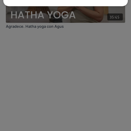
35:45
Agradece. Hatha yoga con Agus