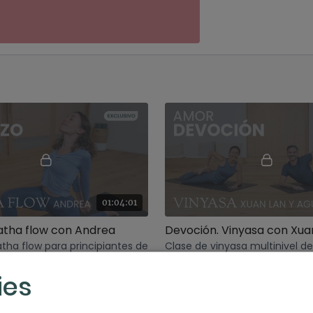
01:04:01
atha flow con Andrea
tha flow para principiantes de
Clase de vinyasa multinivel d
minutos.
ies