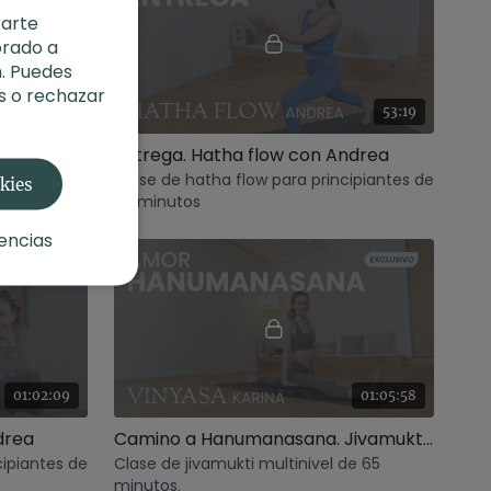
rarte
orado a
. Puedes
s o rechazar
01:07:24
53:19
Acción y reacción. Focus Power con Sara
Entrega. Hatha flow con Andrea
vel
Clase de hatha flow para principiantes de
okies
50 minutos
encias
01:02:09
01:05:58
drea
Camino a Hanumanasana. Jivamukti con Karina
cipiantes de
Clase de jivamukti multinivel de 65
minutos.