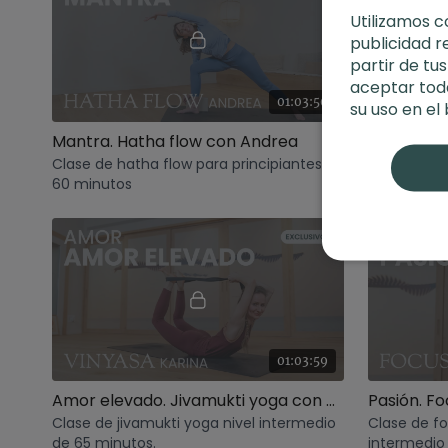
Utilizamos c
publicidad r
partir de tu
aceptar toda
01:03:50
su uso en el
Mantra. Hatha flow con Andrea
Clase de hatha flow para principiantes de
Clase de vi
60 minutos
minutos.
01:03:59
Amor elevado. Jivamukti yoga con Karina
Pasión. F
Clase de jivamukti yoga nivel intermedio
Clase de f
de 65 minutos.
intermedio