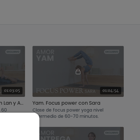
01:03:05
01:04:54
Devoción. Vinyasa con Xuan Lan y Agus
Yam. Focus power con Sara
e 60
Clase de focus power yoga nivel
intermedio de 60-70 minutos.