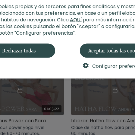
ookies propias y de terceros para fines analíticos y most
elacionada con tus preferencias, en base a un perfil elab
s hábitos de navegación. Clica
AQUÍ
para más información
s las cookies pulsando el botón "Aceptar" o configurarla
01:04:14
 botón "Configurar preferencias".
Buen Karma. Vinyasa yoga con Xuan Lan
nyasa multinivel de 60
Clase de focus power yoga ni
Rechazar todas
Aceptar todas las co
intermedio de 60-70 minutos.
Configurar prefer
01:05:22
ocus Power con Sara
Liberar. Hatha flow con An
ocus power yoga nivel
Clase de hatha flow para prin
 de 60-70 minutos.
60 minutos