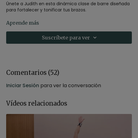
Únete a Judith en esta dinámica clase de barre diseñada
para fortalecer y tonificar tus brazos.
A través de ejercicios de bajo impacto y movimientos
Aprende más
precisos, mejorarás la resistencia, la postura y la
definición muscular tonificando el tren superior,
Suscríbete para ver
mejorarando la fuerza y consiguiendo unos brazos
definidos.
-
Estilo
: Barre
-
Profesor
: Judith Secanell
-
Duración
: 33 minutos
Comentarios (
52
)
-
Nivel
: Multinivel
-
Intensidad
: 3 (activa)
Iniciar Sesión
para ver la conversación
-
Material
: Sin material
-
Enfoque
: Tren superior
-
Propósito
: Creatividad
Vídeos relacionados
-
Fecha
: 19 de abril 2025
Contenido relacionado:
FIT+Yoga | Fortalece tren
superior