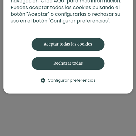
navegación. Clica
AQUÍ
para más información.
Puedes aceptar todas las cookies pulsando el
Contenido relacionado:
Diversidad en posturas de
equilibrios. Vinyasa con Xuan Lan
botón "Aceptar" o configurarlas o rechazar su
uso en el botón "Configurar preferencias".
Aceptar todas las cookies
Rechazar todas
Configurar preferencias