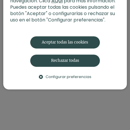
navegación. Clica
AQUÍ
para más información.
utilizando Karina durante esta practica en la
Tienda de
Puedes aceptar todas las cookies pulsando el
Xuan Lan.
botón "Aceptar" o configurarlas o rechazar su
uso en el botón "Configurar preferencias".
Aceptar todas las cookies
Rechazar todas
Configurar preferencias