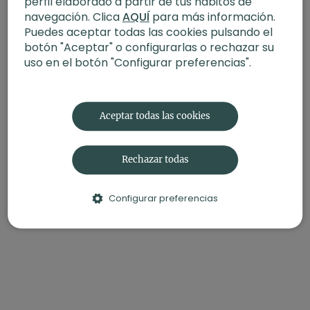
perfil elaborado a partir de tus hábitos de
Y no olvides marcar esta clase como hecha en el
navegación. Clica
AQUÍ
para más información.
calendario virtual
para seguir tu progreso.
Puedes aceptar todas las cookies pulsando el
botón "Aceptar" o configurarlas o rechazar su
Si te apetece complementar tu práctica con otra
uso en el botón "Configurar preferencias".
clase, no te pierdas esta clase:
Power yoga II |
Estabilidad mental (48 min)
Aceptar todas las cookies
Rechazar todas
Configurar preferencias