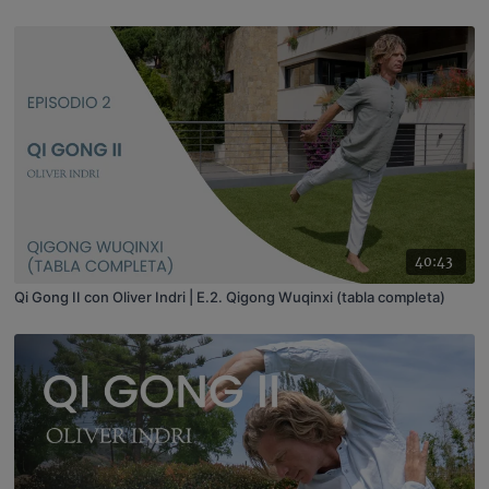
40:43
Qi Gong II con Oliver Indri | E.2. Qigong Wuqinxi (tabla completa)