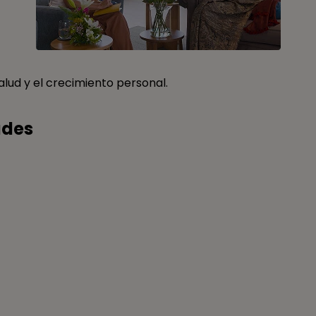
ndo el botón "Aceptar" o configurarlas o rechazar su uso 
n "Configurar preferencias".
hazar todas
Aceptar todas las cookies
alud y el crecimiento personal.
Configurar preferenc
ades