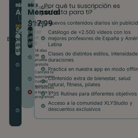
¿Por qué tu suscripción es
365 DÍAS
30 DÍAS
El
Popular
Anual
Mensual
perfecta para ti?
más
elegido
A
$17,99
/mes
Nuevos contenidos diarios sin publici
Ahorra un 35%
$9,92
/mes
Empezar
Catálogo de +2.500 vídeos con los
prueba
mejores profesores de España y Amér
Empezar
gratis
prueba
Latina​
gratis
14 días
Clases de distintos estilos, intensidade
de
14 días
duraciones​
prueba
de
gratuita
prueba
Practica en nuestra app en modo offlin
gratuita
Cancela tu
suscripción
Contenido extra de bienestar, salud
Acceso
cuando
natural, fitness, pilates​
durante
quieras
Sin acceso
todo un
a todos los
+ 35 Rutinas para diferentes objetivos​
año
programas
completo
Acceso a la comunidad XLYStudio y
Acceso a
descuentos exclusivos​
todos los
programas