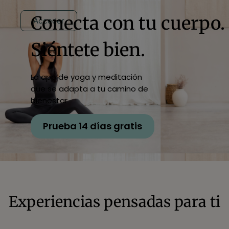
Conecta con tu cuerpo.
Acceder
Siéntete bien.
La app de yoga y meditación
que se adapta a tu camino de
bienestar
Prueba 14 días gratis
Experiencias pensadas para ti