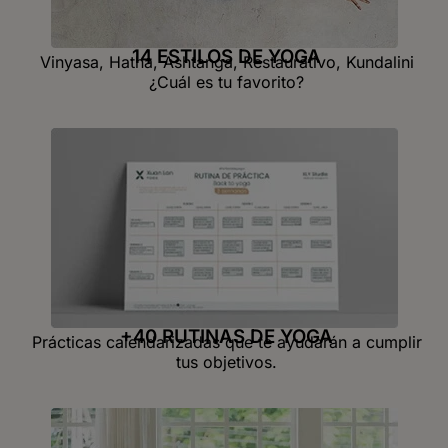
14 ESTILOS DE YOGA
Vinyasa, Hatha, Ashtanga, Restaurativo, Kundalini
¿Cuál es tu favorito?
+40 RUTINAS DE YOGA
Prácticas calendarizadas que te ayudarán a cumplir
tus objetivos.