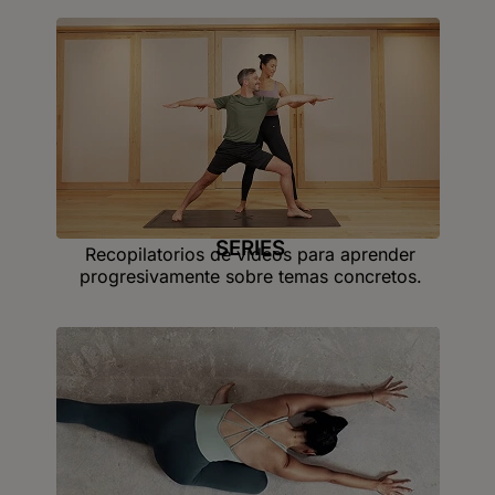
SERIES
Recopilatorios de vídeos para aprender
progresivamente sobre temas concretos.