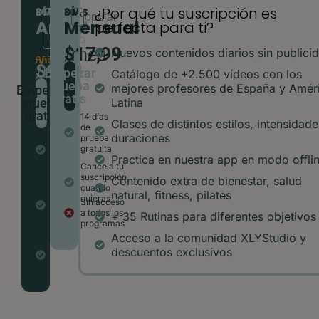
¿Por qué tu suscripción es
365 DÍAS
30 DÍAS
El
Popular
Anual
Mensual
perfecta para ti?
más
elegido
A
$17,99
/mes
Nuevos contenidos diarios sin publici
Ahorra un 35%
$9,92
/mes
Empezar
Catálogo de +2.500 vídeos con los
prueba
mejores profesores de España y Amér
Empezar
gratis
prueba
Latina​
gratis
14 días
Clases de distintos estilos, intensidade
de
14 días
duraciones​
prueba
de
gratuita
prueba
Practica en nuestra app en modo offlin
gratuita
Cancela tu
suscripción
Contenido extra de bienestar, salud
Acceso
cuando
natural, fitness, pilates​
durante
quieras
Sin acceso
todo un
a todos los
+ 35 Rutinas para diferentes objetivos​
año
programas
completo
Acceso a la comunidad XLYStudio y
Acceso a
descuentos exclusivos​
todos los
programas