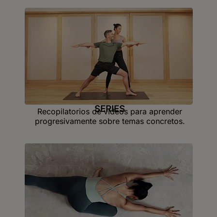
SERIES
Recopilatorios de vídeos para aprender
progresivamente sobre temas concretos.