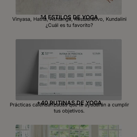
14 ESTILOS DE YOGA
Vinyasa, Hatha, Ashtanga, Restaurativo, Kundalini
¿Cuál es tu favorito?
+40 RUTINAS DE YOGA
Prácticas calendarizadas que te ayudarán a cumplir
tus objetivos.