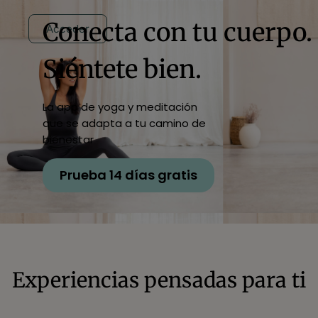
Conecta con tu cuerpo.
Acceder
Siéntete bien.
La app de yoga y meditación
que se adapta a tu camino de
bienestar
Prueba 14 días gratis
Experiencias pensadas para ti