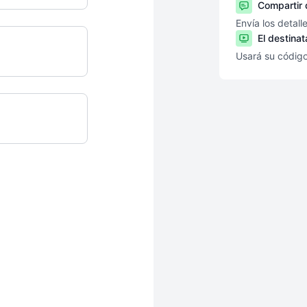
Compartir 
Envía los detall
El destinat
Usará su códig