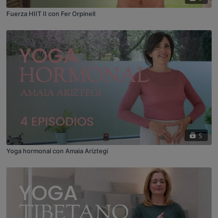
Fuerza HIIT II con Fer Orpinell
5
Yoga hormonal con Amaia Ariztegi