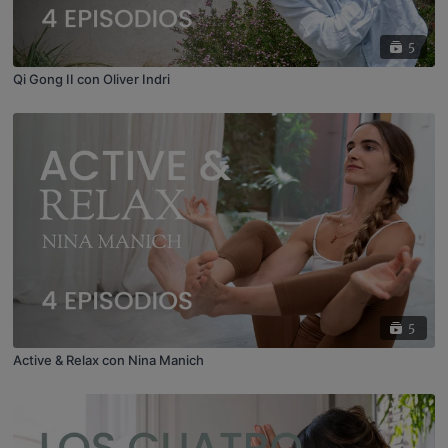
5
Qi Gong II con Oliver Indri
5
Active & Relax con Nina Manich