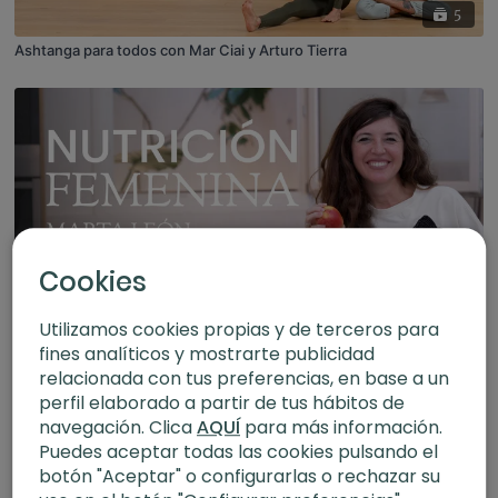
5
Ashtanga para todos con Mar Ciai y Arturo Tierra
Cookies
Utilizamos cookies propias y de terceros para
5
fines analíticos y mostrarte publicidad
Alimentación para el ciclo de la mujer con Marta León
relacionada con tus preferencias, en base a un
perfil elaborado a partir de tus hábitos de
navegación. Clica
AQUÍ
para más información.
Puedes aceptar todas las cookies pulsando el
botón "Aceptar" o configurarlas o rechazar su